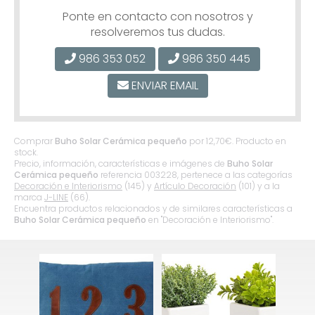
Ponte en contacto con nosotros y
resolveremos tus dudas.
986 353 052
986 350 445
ENVIAR EMAIL
Comprar
Buho Solar Cerámica pequeño
por
12,70
€
. Producto en
stock.
Precio, información, características e imágenes de
Buho Solar
Cerámica pequeño
referencia 003228, pertenece a las categorías
Decoración e Interiorismo
(145) y
Artículo Decoración
(101) y a la
marca
J-LINE
(66).
Encuentra productos relacionados y de similares características a
Buho Solar Cerámica pequeño
en "Decoración e Interiorismo".