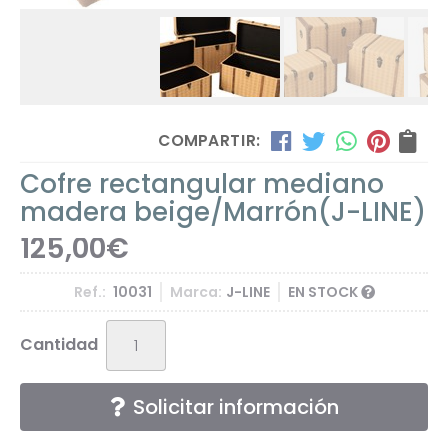
COMPARTIR:
Cofre rectangular mediano
madera beige/Marrón
(J-LINE)
125,00
€
Ref.:
10031
Marca:
J-LINE
EN STOCK
Cantidad
Solicitar información