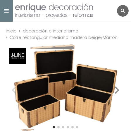
inicio
decoración e interiorismo
Cofre rectangular mediano madera beige/Marrón