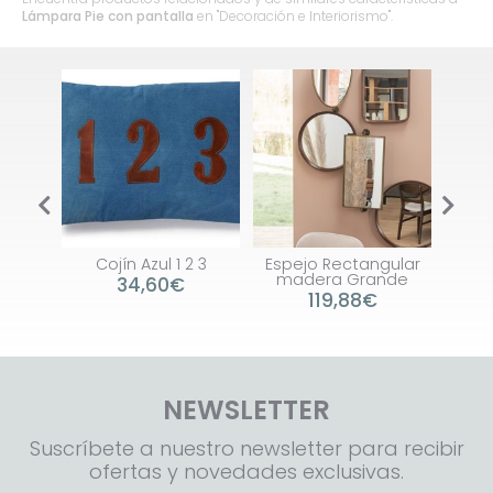
Lámpara Pie con pantalla
en "Decoración e Interiorismo".
lanco
Cojín Azul 1 2 3
Espejo Rectangular
Ja
madera Grande
34,60€
119,88€
NEWSLETTER
Suscríbete a nuestro newsletter para recibir
ofertas y novedades exclusivas.