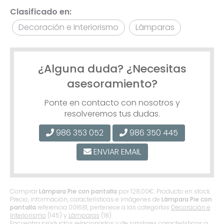
Clasificado en:
Decoración e Interiorismo
Lámparas
¿Alguna duda? ¿Necesitas
asesoramiento?
Ponte en contacto con nosotros y
resolveremos tus dudas.
986 353 052
986 350 445
ENVIAR EMAIL
Comprar
Lámpara Pie con pantalla
por
128,00
€
. Producto en stock.
Precio, información, características e imágenes de
Lámpara Pie con
pantalla
referencia 001681, pertenece a las categorías
Decoración e
Interiorismo
(145) y
Lámparas
(18).
Encuentra productos relacionados y de similares características a