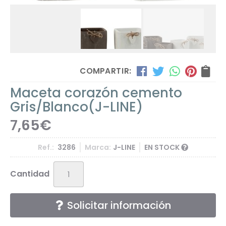
COMPARTIR:
Maceta corazón cemento
Gris/Blanco
(J-LINE)
7,65
€
Ref.:
3286
Marca:
J-LINE
EN STOCK
Cantidad
Solicitar información