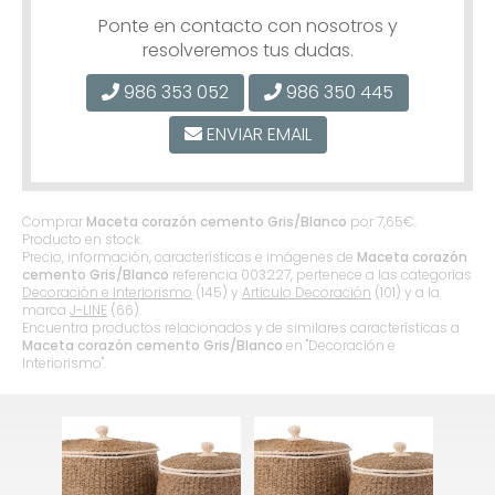
Ponte en contacto con nosotros y
resolveremos tus dudas.
986 353 052
986 350 445
ENVIAR EMAIL
Comprar
Maceta corazón cemento Gris/Blanco
por
7,65
€
.
Producto en stock.
Precio, información, características e imágenes de
Maceta corazón
cemento Gris/Blanco
referencia 003227, pertenece a las categorías
Decoración e Interiorismo
(145) y
Artículo Decoración
(101) y a la
marca
J-LINE
(66).
Encuentra productos relacionados y de similares características a
Maceta corazón cemento Gris/Blanco
en "Decoración e
Interiorismo".