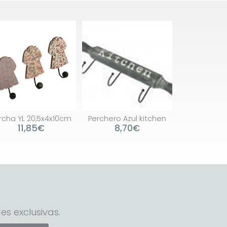
rcha YL 20,5x4x10cm
Perchero Azul kitchen
11,85€
8,70€
es exclusivas.