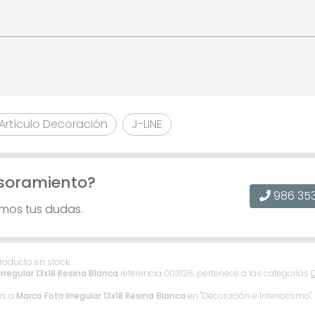
Artículo Decoración
J-LINE
soramiento?
986 35
emos tus dudas.
Producto en stock.
rregular 13x18 Resina Blanca
referencia 003126, pertenece a las categorías
as a
Marco Foto Irregular 13x18 Resina Blanca
en "Decoración e Interiorismo".