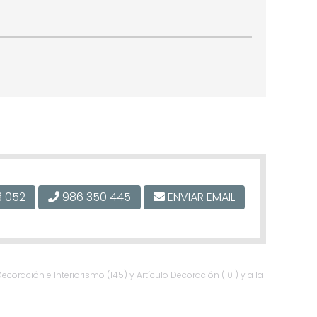
3 052
986 350 445
ENVIAR EMAIL
Decoración e Interiorismo
(145) y
Artículo Decoración
(101) y a la