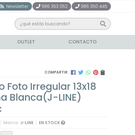
Newsletter
986 353 052
986 350 445
OUTLET
CONTACTO
COMPARTIR:
 Foto Irregular 13x18
na Blanca
(J-LINE)
€
Marca:
J-LINE
EN STOCK