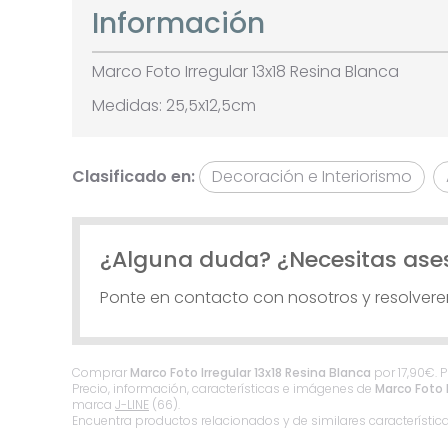
Información
Marco Foto Irregular 13x18 Resina Blanca
Medidas: 25,5x12,5cm
Clasificado en:
Decoración e Interiorismo
¿Alguna duda? ¿Necesitas ase
Ponte en contacto con nosotros y resolver
Comprar
Marco Foto Irregular 13x18 Resina Blanca
por
17,90
€
. 
Precio, información, características e imágenes de
Marco Foto I
marca
J-LINE
(66).
Encuentra productos relacionados y de similares característic