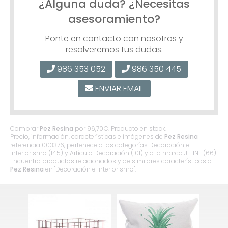
¿Alguna duda? ¿Necesitas
asesoramiento?
Ponte en contacto con nosotros y
resolveremos tus dudas.
986 353 052
986 350 445
ENVIAR EMAIL
Comprar
Pez Resina
por
96,70
€
. Producto en stock.
Precio, información, características e imágenes de
Pez Resina
referencia 003376, pertenece a las categorías
Decoración e
Interiorismo
(145) y
Artículo Decoración
(101) y a la marca
J-LINE
(66).
Encuentra productos relacionados y de similares características a
Pez Resina
en "Decoración e Interiorismo".